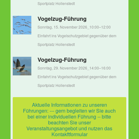
Sportplatz Hollenstedt
Vogelzug-Führung
Sonntag, 15. November 2026_10:00
–
12:00
Einfahrt ins Vogelschutzgebiet gegenüber dem
Sportplatz Hollenstedt
Vogelzug-Führung
Sonntag, 29. November 2026_14:00
–
16:00
Einfahrt ins Vogelschutzgebiet gegenüber dem
Sportplatz Hollenstedt
Aktuelle Informationen zu unseren
Führungen: --- gern begleiten wir Sie auch
bei einer individuellen Führung -- bitte
beachten Sie unser
Veranstaltungsangebot und nutzen das
Kontakftformular