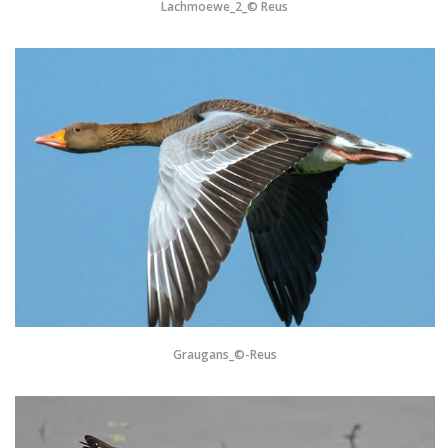
Lachmoewe_2_© Reus
Graugans_©-Reus