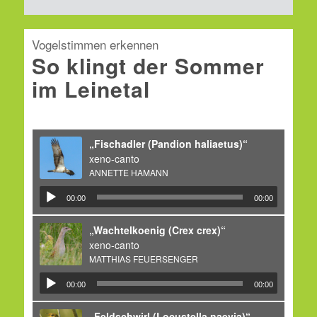
Vogelstimmen erkennen
So klingt der Sommer
im Leinetal
„Fischadler (Pandion haliaetus)“
xeno-canto
ANNETTE HAMANN
00:00
00:00
„Wachtelkoenig (Crex crex)“
xeno-canto
MATTHIAS FEUERSENGER
00:00
00:00
„Feldschwirl (Locustella naevia)“